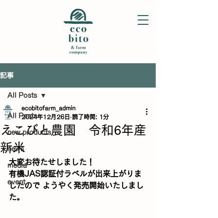
記事
All Posts
ecobitofarm_admin
All Posts
2024年12月26日
読了時間: 1分
えこびと農園 令和6年産
new products
新米
news
大変お待たせしました！ 
media
有機JAS認証付ラベルが出来上がりま
event
したので ようやく発売開始いたしまし
た。